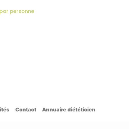
 par personne
ités
Contact
Annuaire diététicien