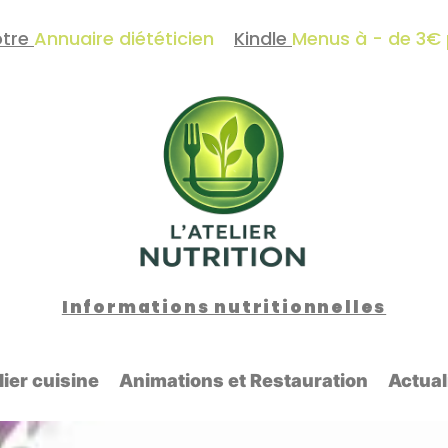
otre
Annuaire diététicien
Kindle
Menus à - de 3€
Informations nutritionnelles
lier cuisine
Animations et Restauration
Actual