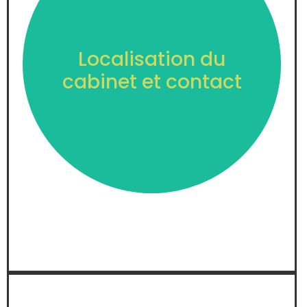
2 Bis place FARCOT 28700
Localisation du
SAINVILLE
cabinet et contact
Voir +