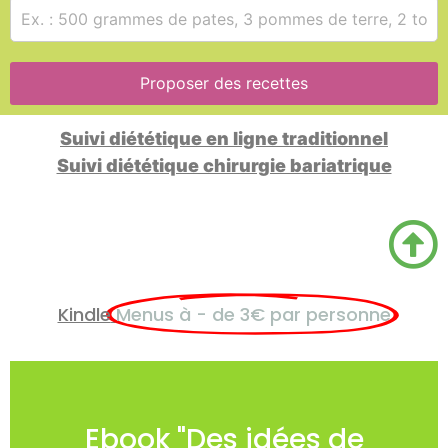
Proposer des recettes
Suivi diététique en ligne traditionnel
Suivi diététique chirurgie bariatrique
Kindle
Menus à - de 3€ par personne
Code promo
Ebook "Des idées de