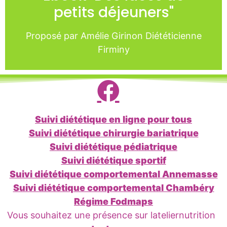
petits déjeuners"
PATIENT-PDEJ
Proposé par Amélie Girinon Diététicienne
Je file acheter
Firminy
Suivi diététique en ligne pour tous
Suivi diététique chirurgie bariatrique
Suivi diététique pédiatrique
Suivi diététique sportif
Suivi diététique comportemental Annemasse
Suivi diététique comportemental Chambéry
Régime Fodmaps
Vous souhaitez une présence sur lateliernutrition