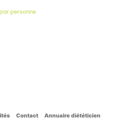
 par personne
ités
Contact
Annuaire diététicien