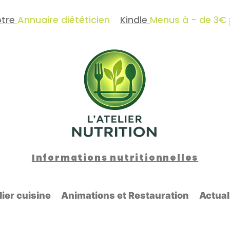
otre
Annuaire diététicien
Kindle
Menus à - de 3€
Informations nutritionnelles
lier cuisine
Animations et Restauration
Actual