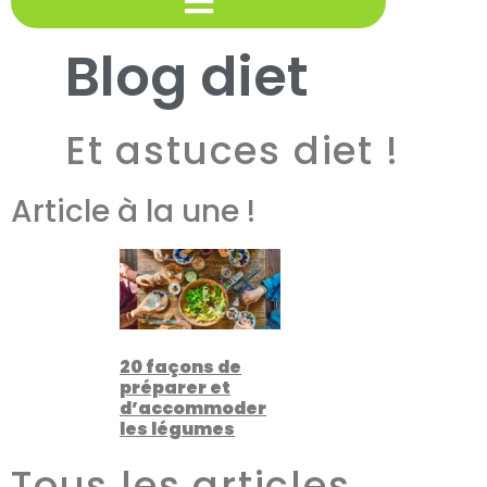
Blog diet
Et astuces diet !
Article à la une !
20 façons de
préparer et
d’accommoder
les légumes
Tous les articles